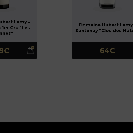
ubert Lamy -
Domaine Hubert Lamy
 1er Cru "Les
Santenay "Clos des Hât
onnes"
8€
64€
maine
Domaine
rt Lamy
Hubert Lamy
nt-Aubin
- Santenay
ru "Les
"Clos des
onnes"
Hâtes"