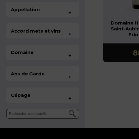
Appellation
+
Domaine H
Saint-Aubin
Accord mets et vins
+
Fri
8
Domaine
+
Ans de Garde
+
Do
Cépage
+
Hube
- Sai
1er C
Fri