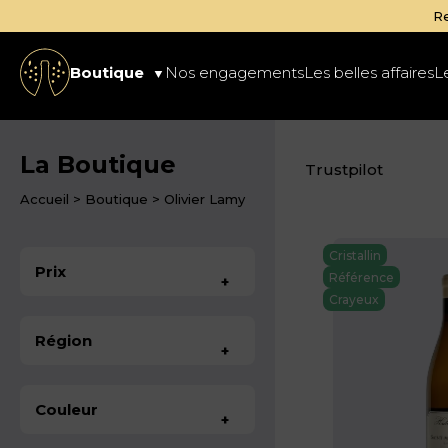
Re
Boutique
Nos engagements
Les belles affaires
L
La Boutique
Trustpilot
Accueil
>
Boutique
>
Olivier Lamy
Cristallin
Prix
Référence
+
Crayeux
Région
+
Couleur
+