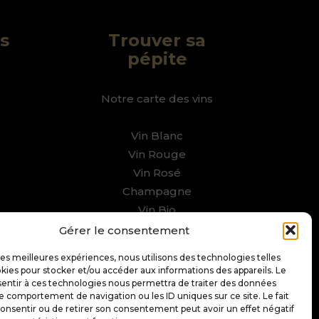
s
Trouver sa
pépite
Notre carte des vins
Vin Blanc
Vin Rouge
Vin Rosé
Champagne
Vin Bio
Gérer le consentement
 les meilleures expériences, nous utilisons des technologies telles
kies pour stocker et/ou accéder aux informations des appareils. Le
sentir à ces technologies nous permettra de traiter des données
le comportement de navigation ou les ID uniques sur ce site. Le fait
onsentir ou de retirer son consentement peut avoir un effet négatif