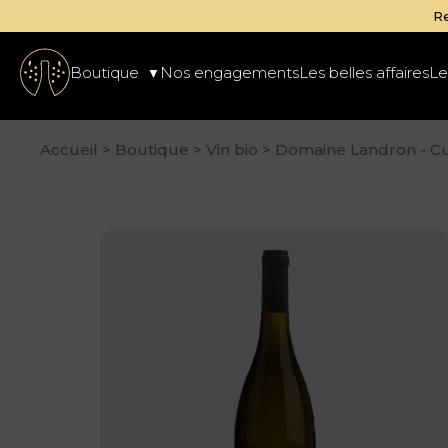
ponibles à la cave de
D'or et de vins
Boutique
Nos engagements
Les belles affaires
Le
Accueil
>
Boutique
>
Vin bio
>
Domaine Landron - Cu