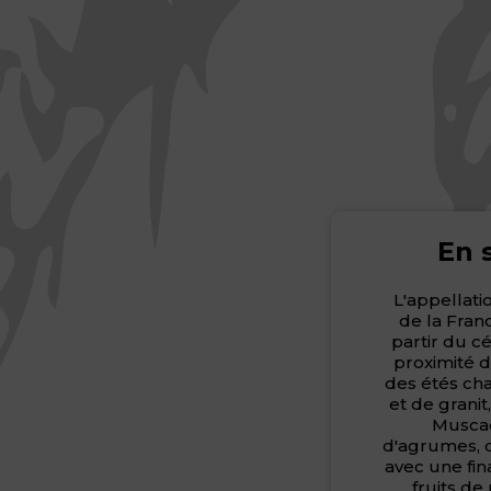
En 
L'appellati
de la Fran
partir du c
proximité d
des étés cha
et de granit
Muscad
d'agrumes, d
avec une fin
fruits de