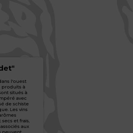
det"
 dans l'ouest
 produits à
ont situés à
tempéré avec
sé de schiste
que. Les vins
 arômes
ecs et frais,
 associés aux
ls peuvent