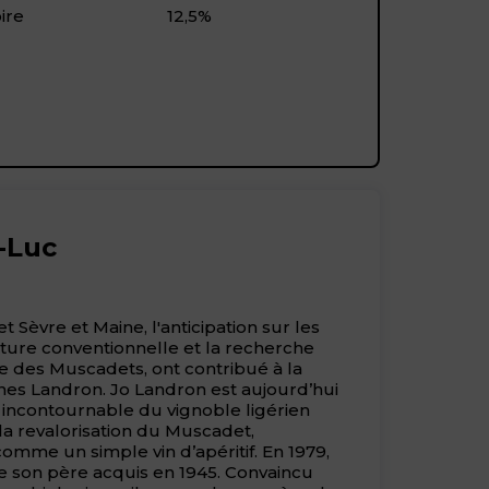
ire
12,5%
n-Luc
 Sèvre et Maine, l'anticipation sur les
lture conventionnelle et la recherche
e des Muscadets, ont contribué à la
nes Landron. Jo Landron est aujourd’hui
ncontournable du vignoble ligérien
la revalorisation du Muscadet,
mme un simple vin d’apéritif. En 1979,
de son père acquis en 1945. Convaincu