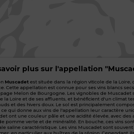
savoir plus sur l'appellation "Musca
on
Muscadet
est située dans la région viticole de la Loire,
ce. Cette appellation est connue pour ses vins blancs secs
épage Melon de Bourgogne. Les vignobles de Muscadet s
e la Loire et de ses affluents, et bénéficient d'un climat 
uds et des hivers doux. Le sol est principalement compo
, ce qui donne aux vins de l'appellation leur caractère uni
et ont une couleur pâle et une acidité élevée, avec des
e pomme verte et de minéralité. En bouche, ces vins sont s
ale saline caractéristique. Les vins Muscadet sont souvent
 mer, en particulier aux huîtres de la région. Cependant, i