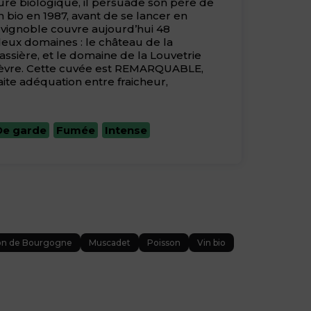
ture biologique, il persuade son père de
 bio en 1987, avant de se lancer en
 vignoble couvre aujourd’hui 48
deux domaines : le château de la
assière, et le domaine de la Louvetrie
 Sèvre. Cette cuvée est REMARQUABLE,
aite adéquation entre fraicheur,
De garde
Fumée
Intense
on de Bourgogne
Muscadet
Poisson
Vin bio