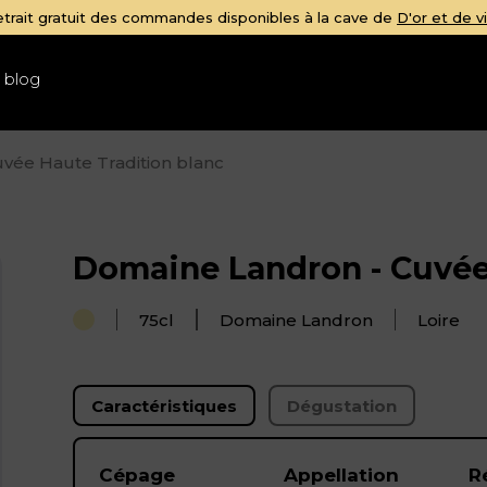
 blog
vée Haute Tradition blanc
Domaine Landron - Cuvée
75cl
Domaine Landron
Loire
Caractéristiques
Dégustation
Cépage
Appellation
R