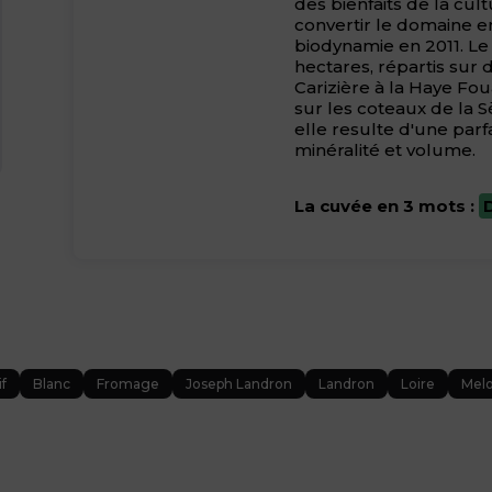
des bienfaits de la cul
convertir le domaine en
biodynamie en 2011. Le
hectares, répartis sur 
Carizière à la Haye Fou
sur les coteaux de la
elle resulte d'une parf
minéralité et volume.
La cuvée en 3 mots :
if
Blanc
Fromage
Joseph Landron
Landron
Loire
Mel