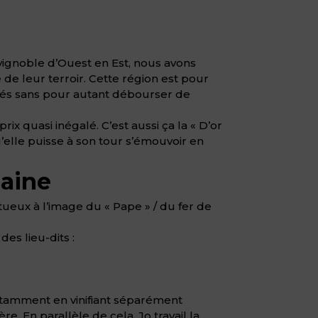
 vignoble d’Ouest en Est, nous avons
 de leur terroir. Cette région est pour
iqués sans pour autant débourser de
x quasi inégalé. C’est aussi ça la « D’or
elle puisse à son tour s’émouvoir en
aine
ueux à l’image du « Pape » / du fer de
des lieu-dits :
otamment en vinifiant séparément
. En parallèle de cela, Jo travail la