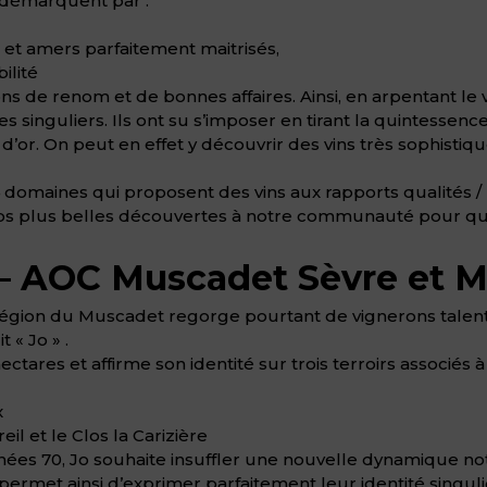
e démarquent par :
 et amers parfaitement maitrisés,
ilité
ns de renom et de bonnes affaires. Ainsi, en arpentant le
 singuliers. Ils ont su s’imposer en tirant la quintessence
 d’or. On peut en effet y découvrir des vins très sophist
domaines qui proposent des vins aux rapports qualités / pri
 nos plus belles découvertes à notre communauté pour qu’
– AOC Muscadet Sèvre et M
région du Muscadet regorge pourtant de vignerons talent
 « Jo » .
tares et affirme son identité sur trois terroirs associés à 
x
il et le Clos la Carizière
nées 70, Jo souhaite insuffler une nouvelle dynamique n
rmet ainsi d’exprimer parfaitement leur identité singulière