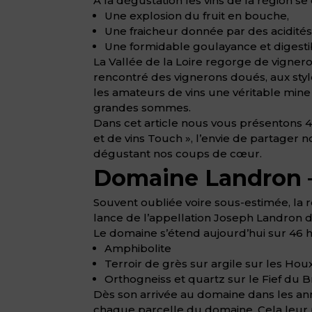
A la dégustation les vins de la région s
Une explosion du fruit en bouche,
Une fraicheur donnée par des acidités
Une formidable goulayance et digestib
La Vallée de la Loire regorge de vignero
rencontré des vignerons doués, aux styles
les amateurs de vins une véritable mine
grandes sommes.
Dans cet article nous vous présentons 4 
et de vins Touch », l’envie de partager
dégustant nos coups de cœur.
Domaine Landron 
Souvent oubliée voire sous-estimée, la 
lance de l’appellation Joseph Landron dit
Le domaine s’étend aujourd’hui sur 46 hec
Amphibolite
Terroir de grès sur argile sur les Hou
Orthogneiss et quartz sur le Fief du Bre
Dès son arrivée au domaine dans les an
chaque parcelle du domaine. Cela leur pe