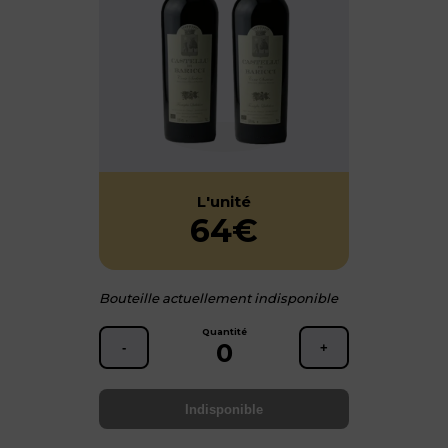
L'unité
64€
Bouteille actuellement indisponible
Quantité
0
-
+
Indisponible