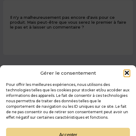
Il n'y a malheureusement pas encore d'avis pour ce
produit. Mais peut-être que vous serez le premier à faire
le pas et à laisser un commentaire ?
Gérer le consentement
Laissez nous un avis !
Pour offrir les meilleures expériences, nous utilisons des
Votre adresse e-mail ne sera pas publiée.
technologies telles que les cookies pour stocker et/ou accéder aux
Les champs obligatoires sont indiqués avec
*
informations des appareils. Le fait de consentir à ces technologies
Votre note*
nous permettra de traiter des données telles que le
comportement de navigation ou les ID uniques sur ce site. Le fait
1
2
3
4
5
de ne pas consentir ou de retirer son consentement peut avoir un
effet négatif sur certaines caractéristiques et fonctions.
Accepter