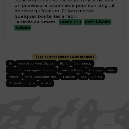
un prix encore raisonnable pour son rang… il
ne reste qu’à saluer. Et à en mettre
quelques bouteilles à l’abri.
La cuvée en 3 mots :
Grand Cru
Prêt à boire
Solaire
Tags correspondants à ce produit :
20
Au pied du Mont Chauve
Blanc
Chardonnay
Corton-Charlemagne Grand cru
Francine Picard
Fromage
Gras
Minéral
Offre Bourgogne Noël
Poisson
Sec
Vin bio
Vin de Bourgogne
Volaille