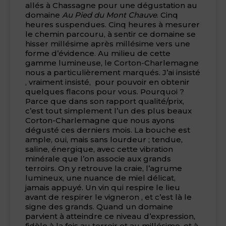
allés à Chassagne pour une dégustation au
domaine
Au Pied du Mont Chauve
. Cinq
heures suspendues. Cinq heures à mesurer
le chemin parcouru, à sentir ce domaine se
hisser millésime après millésime vers une
forme d’évidence. Au milieu de cette
gamme lumineuse, le Corton-Charlemagne
nous a particulièrement marqués. J’ai insisté
, vraiment insisté, pour pouvoir en obtenir
quelques flacons pour vous. Pourquoi ?
Parce que dans son rapport qualité/prix,
c’est tout simplement l’un des plus beaux
Corton-Charlemagne que nous ayons
dégusté ces derniers mois. La bouche est
ample, oui, mais sans lourdeur ; tendue,
saline, énergique, avec cette vibration
minérale que l’on associe aux grands
terroirs. On y retrouve la craie, l’agrume
lumineux, une nuance de miel délicat,
jamais appuyé. Un vin qui respire le lieu
avant de respirer le vigneron , et c’est là le
signe des grands. Quand un domaine
parvient à atteindre ce niveau d’expression,
fidèle à la fois au terroir et au millésime, et à