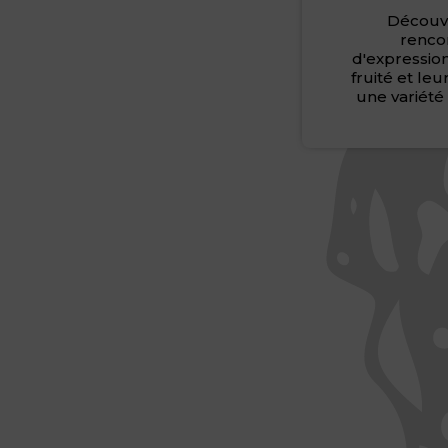
Découv
rencon
d'expressio
fruité et le
une variété 