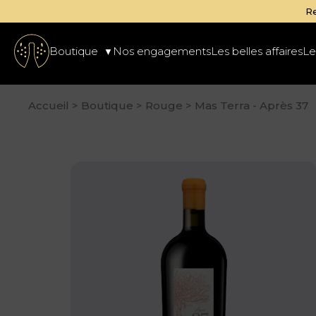
trait gratuit des commandes disponibles à la cave de
D'or et de v
Boutique
Nos engagements
Les belles affaires
Le
Accueil
>
Boutique
>
Rouge
>
Mas Terra - Après 37