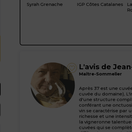
Syrah Grenache
IGP Côtes Catalanes
L
Ro
L'avis de Jea
Maître-Sommelier
Après 37 est une cuvé
cuvée du domaine), L'in
d'une structure comple
conférant une onctuosi
vin se caractérise par 
richesse et une intensi
la vigneronne talentue
cuvées qui se complèt