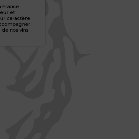
la France
heur et
ur caractère
r accompagner
é de nos vins