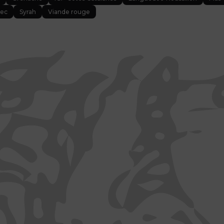
Sec
Syrah
Viande rouge