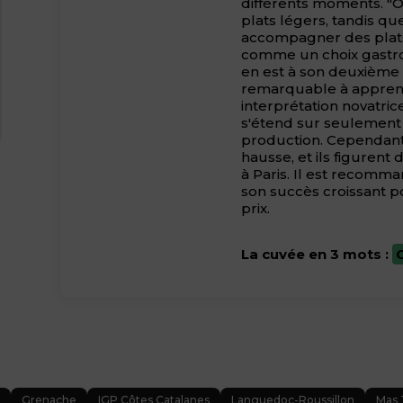
différents moments. "Os
plats légers, tandis qu
accompagner des plats
comme un choix gastro
en est à son deuxième
remarquable à apprend
interprétation novatric
s'étend sur seulement 4
production. Cependant
hausse, et ils figurent 
à Paris. Il est recomma
son succès croissant p
prix.
La cuvée en 3 mots :
Grenache
IGP Côtes Catalanes
Languedoc-Roussillon
Mas 