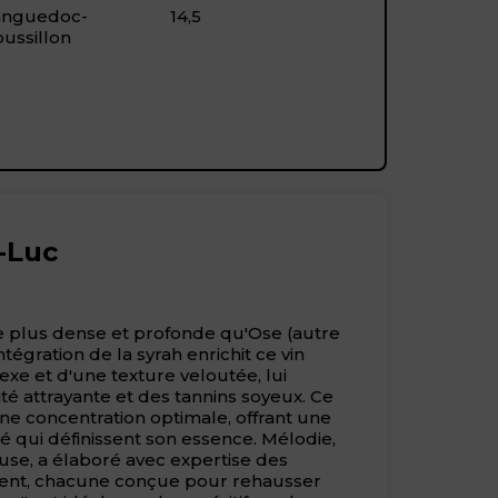
anguedoc-
14,5
ussillon
n-Luc
e plus dense et profonde qu'Ose (autre
tégration de la syrah enrichit ce vin
xe et d'une texture veloutée, lui
té attrayante et des tannins soyeux. Ce
une concentration optimale, offrant une
té qui définissent son essence. Mélodie,
use, a élaboré avec expertise des
ent, chacune conçue pour rehausser