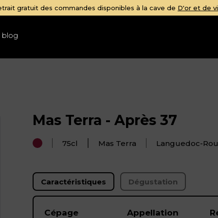
ins
 blog
Mas Terra - Après 37
75cl
Mas Terra
Languedoc-Rous
Caractéristiques
Dégustation
Cépage
Appellation
R