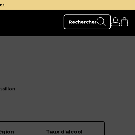
Votre e-som
Rechercher
sillon
égion
Taux d'alcool