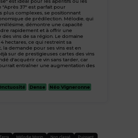
e" est idéal pour les apéritifs ou les
e "Après 37" est parfait pour
 plus complexes, se positionnant
nomique de prédilection. Mélodie, qui
 millésime, démontre une capacité
re rapidement et à offrir une
e des vins de sa région. Le domaine
 hectares, ce qui restreint sa
, la demande pour ses vins est en
déjà sur de prestigieuses cartes des vins
ndé d'acquérir ce vin sans tarder, car
ourrait entraîner une augmentation des
Onctuosité
Dense
Néo Vigneronne
Terra
Mélodie Morin
Non classé
Puissant