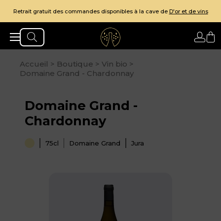
Votre e-
ratuit des commandes disponibles à la cave de
D'or et de vins
Accueil
>
Boutique
>
Vin bio
>
Domaine Grand - Chardonnay
Domaine Grand -
Chardonnay
75cl
Domaine Grand
Jura