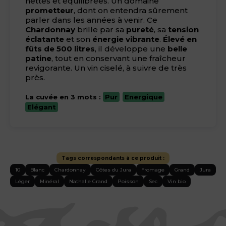
nettes et équilibrées. Un domaine
prometteur
, dont on entendra sûrement
parler dans les années à venir. Ce
Chardonnay
brille par sa
pureté
, sa
tension
éclatante
et son
énergie vibrante
.
Élevé en
fûts de 500 litres
, il développe une
belle
patine
, tout en conservant une fraîcheur
revigorante. Un vin ciselé, à suivre de très
près.
La cuvée en 3 mots :
Pur
Energique
Elégant
Tags correspondants à ce produit :
10
Blanc
Chardonnay
Côtes du Jura
Fromage
Grand
Jura
Léger
Minéral
Nathalie Grand
Poisson
Sec
Vin bio