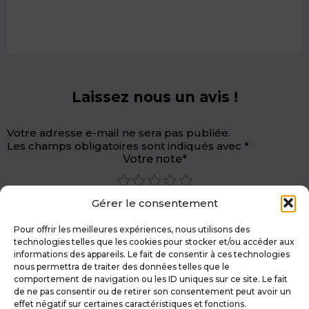
Laissez nous un avis !
Votre adresse e-mail ne sera pas publiée.
Les champs obligatoires sont indiqués avec
*
Votre note*
1
2
3
4
5
Gérer le consentement
Pour offrir les meilleures expériences, nous utilisons des
technologies telles que les cookies pour stocker et/ou accéder aux
informations des appareils. Le fait de consentir à ces technologies
nous permettra de traiter des données telles que le
comportement de navigation ou les ID uniques sur ce site. Le fait
de ne pas consentir ou de retirer son consentement peut avoir un
effet négatif sur certaines caractéristiques et fonctions.