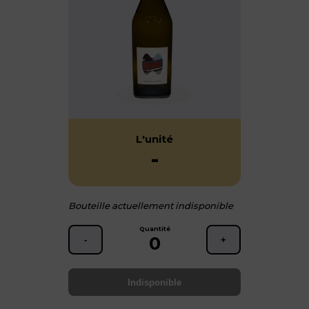
L'unité
-
Bouteille actuellement indisponible
Quantité
0
-
+
Indisponible