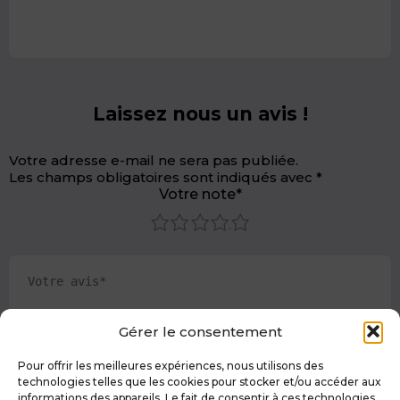
Laissez nous un avis !
Votre adresse e-mail ne sera pas publiée.
Les champs obligatoires sont indiqués avec
*
Votre note*
1
2
3
4
5
Gérer le consentement
Pour offrir les meilleures expériences, nous utilisons des
technologies telles que les cookies pour stocker et/ou accéder aux
informations des appareils. Le fait de consentir à ces technologies