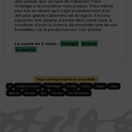
dois avouer que ce type de Cabernet Franc
m'oblige à reconsidérer mon propos. J'irais même
plus loin en disant qu'il s'agit probablement d'un
des plus grands cabernets de la région. Il pourra
séjourner une dizaine d'année dans votre cave, à
condition d'avoir la chance de posséder une de ces
bouteilles, car la production est très limitée.
La cuvée en 3 mots :
Énergie
Nature
À carafer
Tags correspondants à ce produit :
8
Cabernet Franc
Fred Niger
Fruité
L'Ecu
Léger
Loire
Nature
Rouge
Sec
Vin bio
Vin de France