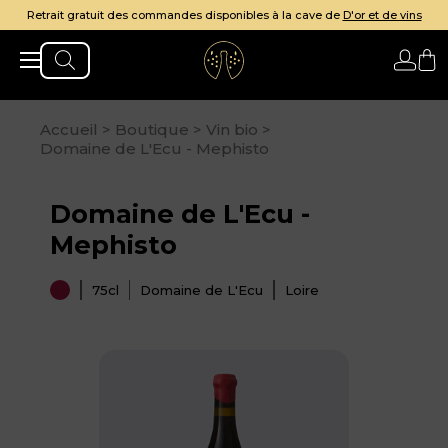
it des commandes disponibles à la cave de
D'or et de vins
Accueil
>
Boutique
>
Vin bio
>
Domaine de L'Ecu - Mephisto
Domaine de L'Ecu -
Mephisto
75cl
Domaine de L'Ecu
Loire