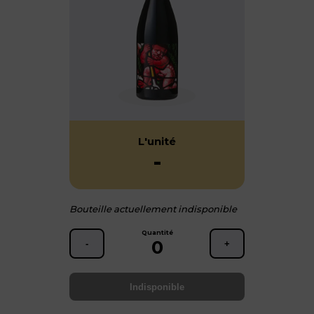
L'unité
-
Bouteille actuellement indisponible
Quantité
0
-
+
Indisponible