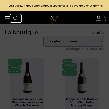
Retrait gratuit des commandes disponibles à la cave de
D'or et de vins
La boutique
Trustpilot
Affichage de
3
résultats
Irresistibl
Soyeux
e
Renouvea
Croquant
u
Fraicheur
Futur
Grand
Domaine de la Pousse
Domaine de la Pousse
D'or - Santenay 1er cru
D'or - Chambolle-
Clos de Tavannes
Musigny Village