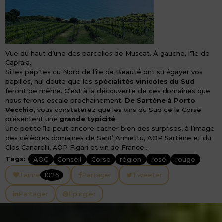
Vue du haut d’une des parcelles de Muscat. À gauche, l’île de
Capraia.
Si les pépites du Nord de l’île de Beauté ont su égayer vos
papilles, nul doute que les
spécialités vinicoles du Sud
feront de même. C’est à la découverte de ces domaines que
nous ferons escale prochainement.
De Sartène à Porto
Vecchio
, vous constaterez que les vins du Sud de la Corse
présentent une
grande typicité
.
Une petite île peut encore cacher bien des surprises, à l’image
des célèbres domaines de Sant’ Armettu, AOP Sartène et du
Clos Canarelli, AOP Figari et vin de France…
Tags:
AOC
Conseil
Corse
région
rosé
rouge
J'aime
1026
Partager
Tweeter
Partager
Épingler