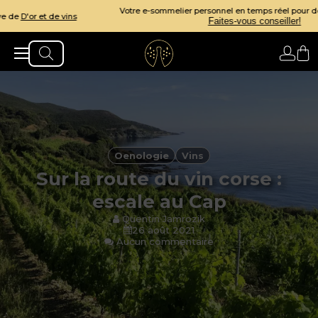
Votre e-sommelier personnel en temps réel pour des accord parfaits.
Faites-vous conseiller!
Oenologie
Vins
Sur la route du vin corse :
escale au Cap
Quentin Jamrozik
26 août 2021
Aucun commentaire