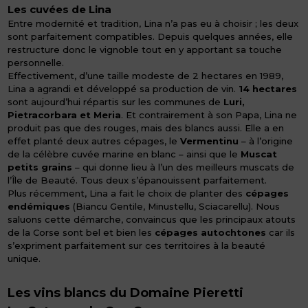
Les cuvées de Lina
Entre modernité et tradition, Lina n’a pas eu à choisir ; les deux
sont parfaitement compatibles. Depuis quelques années, elle
restructure donc le vignoble tout en y apportant sa touche
personnelle.
Effectivement, d’une taille modeste de 2 hectares en 1989,
Lina a agrandi et développé sa production de vin.
14 hectares
sont aujourd’hui répartis sur les communes de
Luri,
Pietracorbara et Meria
. Et contrairement à son Papa, Lina ne
produit pas que des rouges, mais des blancs aussi. Elle a en
effet planté deux autres cépages, le
Vermentinu
– à l’origine
de la célèbre cuvée marine en blanc – ainsi que le
M
uscat
petits grains
– qui donne lieu à l’un des meilleurs muscats de
l’Île de Beauté. Tous deux s’épanouissent parfaitement.
Plus récemment, Lina a fait le choix de planter des
cépages
endémiques
(Biancu Gentile, Minustellu, Sciacarellu). Nous
saluons cette démarche, convaincus que les principaux atouts
de la Corse sont bel et bien les
cépages autochtones
car ils
s’expriment parfaitement sur ces territoires à la beauté
unique.
Les vins blancs du Domaine Pieretti