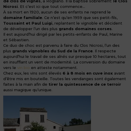
de clos de vignes
, à Rogliano. Il la baptise sobrement:
le Clos
Nicrosi
. Et c’est ici que tout commence…
À sa mort en 1920, aucun de ses enfants ne reprend le
domaine familiale
. Ce n’est qu’en 1959 que ses petit-fils,
Toussaint et Paul Luigi
, replantent le vignoble et décident
de développer l’un des plus
grands domaines corses
.
Il est aujourd’hui dirigé par les petits-enfants de Paul, Marine
et Sébastien.
Ce duo de choc est parvenu à faire du Clos Nicrosi, l’un des
plus
grands vignobles du Sud de la France
. Il respecte
aujourd’hui le travail de ses aînés sur presque 10 hectares, tout
en insufflant un vent de modernité. La conversion du domaine
vers le
vin bio
en atteste notamment.
Chez eux, les vins sont élevés
6 à 8 mois en cuve inox
avant
d’être mis en bouteille. Toutes les vendanges sont également
faites à la main afin de
tirer la quintessence de ce terroir
aussi magique qu’unique.