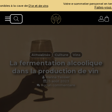
Votre e-sommelier personnel en temps réel pour des accord parfaits.
Faites-vous conseiller!
Actualités
Culture
Vins
La fermentation alcoolique
dans la production de vin
Marina Tessier
25 août 2023
Aucun commentaire