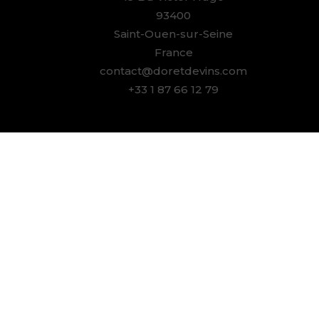
93400
Saint-Ouen-sur-Seine
France
contact@doretdevins.com
+33 1 87 66 12 79
« L’ab