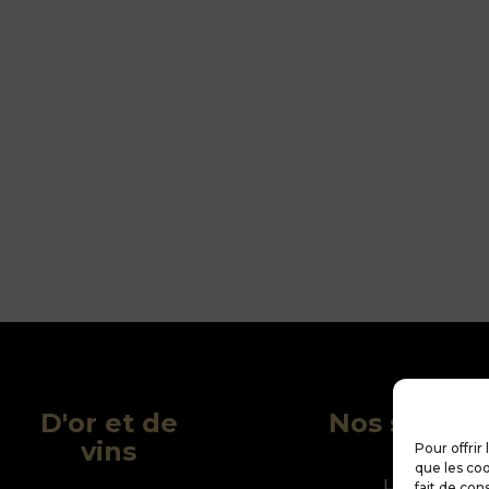
D'or et de
Nos service
vins
Pour offrir
que les coo
Le blog
fait de con