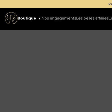
Retrait 
Boutique
Nos engagements
Les belles affaires
L