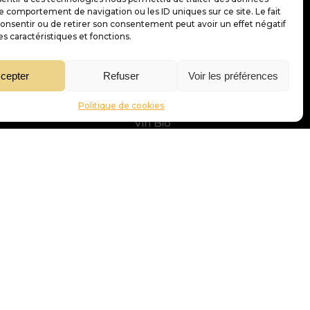
le comportement de navigation ou les ID uniques sur ce site. Le fait
Notre carte des vins
onsentir ou de retirer son consentement peut avoir un effet négatif
es caractéristiques et fonctions.
Vin Blanc
Vin Rouge
cepter
Refuser
Voir les préférences
Vin Rosé
Champagne
Politique de cookies
Vin Bio
tion »