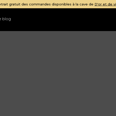
gratuit des commandes disponibles à la cave de
D'or et de vins
e blog