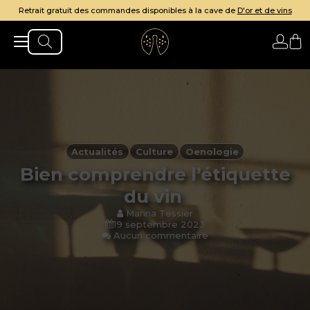
e
D'or et de vins
Livraison gratuite à partir de 199€ d'acha
Actualités
Culture
Oenologie
Bien comprendre l’étiquette
du vin
Marina Tessier
19 septembre 2023
Aucun commentaire