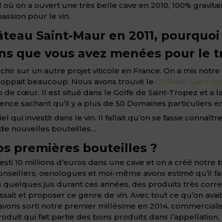
où on a ouvert une très belle cave en 2010, 100% gravitair
passion pour le vin.
teau Saint-Maur en 2011, pourquoi 
ons que vous avez menées pour le 
léchir sur un autre projet viticole en France. On a mis notr
loppait beaucoup. Nous avons trouvé le
Château Saint-M
 de cœur. Il est situé dans le Golfe de Saint-Tropez et a la
vence sachant qu’il y a plus de 50 Domaines particuliers 
 qui investit dans le vin. Il fallait qu’on se fasse connaître
 de nouvelles bouteilles…
os premières bouteilles ?
nvesti 10 millions d’euros dans une cave et on a créé notre
nseillers, oenologues et moi-même avons estimé qu’il fal
 quelques jus durant ces années, des produits très correc
 et proposer ce genre de vin. Avec tout ce qu’on avait réun
us avons sorti notre premier millésime en 2014, commercial
duit qui fait partie des bons produits dans l’appellation.