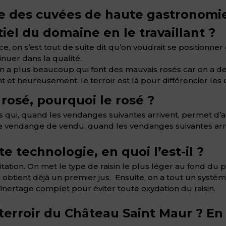
re des cuvées de haute gastronomi
el du domaine en le travaillant ?
 on s’est tout de suite dit qu’on voudrait se positionner 
nuer dans la qualité.
’y en a plus beaucoup qui font des mauvais rosés car on 
et heureusement, le terroir est là pour différencier les
 rosé, pourquoi le rosé ?
 qui, quand les vendanges suivantes arrivent, permet d’av
e vendange de vendu, quand les vendanges suivantes arri
e technologie, en quoi l’est-il ?
vitation. On met le type de raisin le plus léger au fond du p
n obtient déjà un premier jus. Ensuite, on a tout un systè
inertage complet pour éviter toute oxydation du raisin.
terroir du Château Saint Maur ? En 