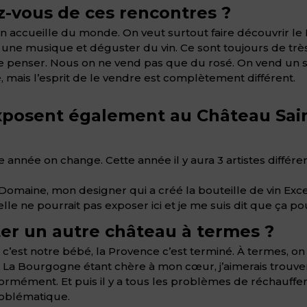
z-vous de ces rencontres ?
n accueille du monde. On veut surtout faire découvrir le
er une musique et déguster du vin. Ce sont toujours de t
n de penser. Nous on ne vend pas que du rosé. On vend un 
 mais l’esprit de le vendre est complètement différent.
xposent également au Château Sain
 année on change. Cette année il y aura 3 artistes différen
 Domaine, mon designer qui a créé la bouteille de vin Exce
le ne pourrait pas exposer ici et je me suis dit que ça po
er un autre château à termes ?
’est notre bébé, la Provence c’est terminé. À termes, on 
. La Bourgogne étant chère à mon cœur, j’aimerais trouv
ormément. Et puis il y a tous les problèmes de réchauffe
roblématique.