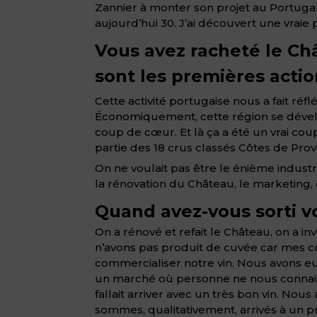
Zannier à monter son projet au Portugal 
aujourd’hui 30. J’ai découvert une vraie 
Vous avez racheté le Châ
sont les premières acti
Cette activité portugaise nous a fait réf
Économiquement, cette région se déve
coup de cœur. Et là ça a été un vrai coup
partie des 18 crus classés Côtes de Pro
On ne voulait pas être le énième industriel
la rénovation du Château, le marketing,
Quand avez-vous sorti v
On a rénové et refait le Château, on a i
n’avons pas produit de cuvée car mes co
commercialiser notre vin. Nous avons eu
un marché où personne ne nous connaissait
fallait arriver avec un très bon vin. No
sommes, qualitativement, arrivés à un pro