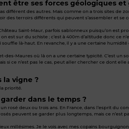
ient être ses forces géologiques e
as différent des autres. Mais comme on a trois sites de zon
voir des terroirs différents qui peuvent s’assembler et s
 Château Saint-Maur, parfois sablonneux puisqu’on est pr
on est sur du schiste ; c’est à 400m d’altitude donc ce n’
ui souffle là-haut. En revanche, il y a une certaine humidi
-des-Maures où là on a une certaine typicité. C’est un sol
 mais si ce n’est pas le cas, peut aller chercher ce dont el
 la vigne ?
a priorité.
 garder dans le temps ?
un rosé deux ou trois ans. En France, dans l’esprit du c
s rosés peuvent se garder plus longtemps, mais ce n’est pa
ieux millésimes. Je le vois avec mes copains bourguignon