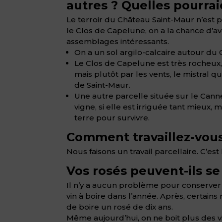
autres ? Quelles pourra
Le terroir du Château Saint-Maur n’est p
le Clos de Capelune, on a la chance d’a
assemblages intéressants.
On a un sol argilo-calcaire autour du
Le Clos de Capelune est très rocheux, 
mais plutôt par les vents, le mistral q
de Saint-Maur.
Une autre parcelle située sur le Cannet
vigne, si elle est irriguée tant mieux,
terre pour survivre.
Comment travaillez-vous
Nous faisons un travail parcellaire. C’est l
Vos rosés peuvent-ils se
Il n’y a aucun problème pour conserver 
vin à boire dans l’année. Après, certain
de boire un rosé de dix ans.
Même aujourd’hui, on ne boit plus des v