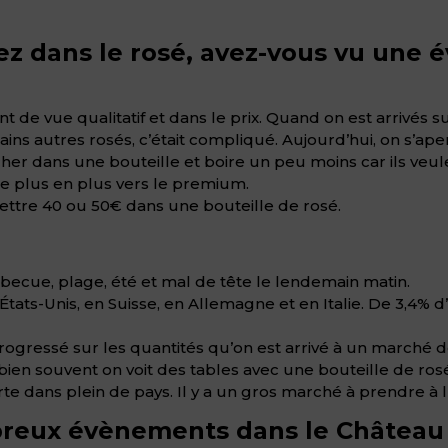
ez dans le rosé, avez-vous vu une 
nt de vue qualitatif et dans le prix. Quand on est arrivés s
ns autres rosés, c’était compliqué. Aujourd’hui, on s’ape
er dans une bouteille et boire un peu moins car ils veule
de plus en plus vers le premium.
mettre 40 ou 50€ dans une bouteille de rosé.
barbecue, plage, été et mal de tête le lendemain matin.
ats-Unis, en Suisse, en Allemagne et en Italie. De 3,4% d’ex
ogressé sur les quantités qu’on est arrivé à un marché de
l, bien souvent on voit des tables avec une bouteille de r
te dans plein de pays. Il y a un gros marché à prendre à l
reux évènements dans le Château