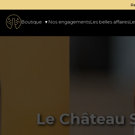
ndes disponibles à la cave de
D'or et de vins
Boutique
Nos engagements
Les belles affaires
Le
Le Château S