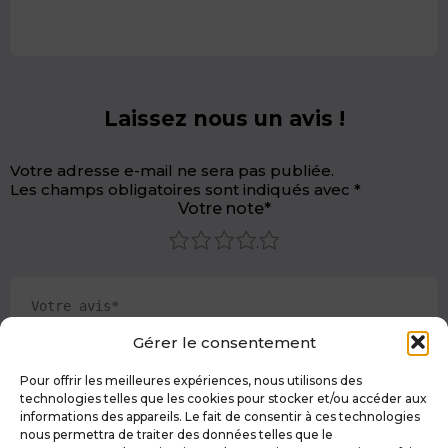
Laissez nous un avis !
Votre adresse e-mail ne sera pas publiée.
Les champs obligatoires sont indiqués avec
*
Votre note*
1
2
3
4
5
Gérer le consentement
Pour offrir les meilleures expériences, nous utilisons des
technologies telles que les cookies pour stocker et/ou accéder aux
informations des appareils. Le fait de consentir à ces technologies
nous permettra de traiter des données telles que le