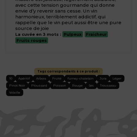
avec cette tension gourmande qui donne
envie d’y revenir sans cesse. Un vin
harmonieux, terriblement addictif, qui
rappelle que le vin peut aussi être une pure
source de joie
La cuvée en 3 mots :
Pulpeux
Fraicheur
Fruits rouges
Tags correspondants à ce produit :
10
Apéritif
Arbois
Fruité
fumey-chatelain
Jura
Léger
Pinot Noir
Ploussard
Poisson
Rouge
Sec
Trousseau
Volaille