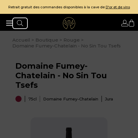
Votre e-somm
it des commandes disponibles à la cave de
D'or et de vins
Accueil
>
Boutique
>
Rouge
>
Domaine Fumey-Chatelain - No Sin Tou Tsefs
Domaine Fumey-
Chatelain - No Sin Tou
Tsefs
75cl
Domaine Fumey-Chatelain
Jura