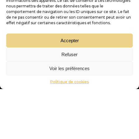
informations des appareils. Le fait de consentir à ces technologies
nous permettra de traiter des données telles que le
comportement de navigation ou les ID uniques sur ce site. Le fait
de ne pas consentir ou de retirer son consentement peut avoir un
Nous contacter
effet négatif sur certaines caractéristiques et fonctions.
D'or et de vins
Accepter
Nos services
Refuser
Trouver sa pépite
Voir les préférences
Politique de cookies
« L’abus d’alcool est dangereux pour la santé, à consommer avec modération »