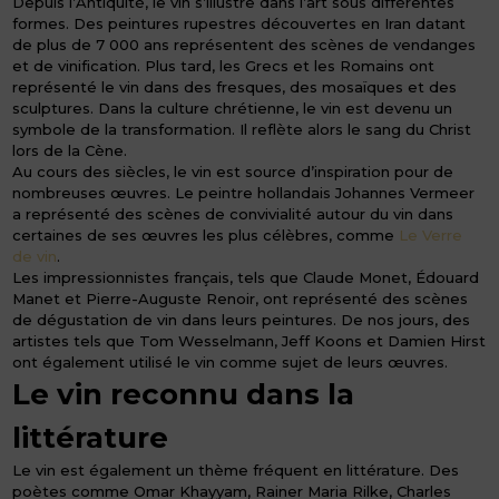
Depuis l’Antiquité, le vin s’illustre dans l’art sous différentes
formes. Des peintures rupestres découvertes en Iran datant
de plus de 7 000 ans représentent des scènes de vendanges
et de vinification. Plus tard, les Grecs et les Romains ont
représenté le vin dans des fresques, des mosaïques et des
sculptures. Dans la culture chrétienne, le vin est devenu un
symbole de la transformation. Il reflète alors le sang du Christ
lors de la Cène.
Au cours des siècles, le vin est source d’inspiration pour de
nombreuses œuvres. Le peintre hollandais Johannes Vermeer
a représenté des scènes de convivialité autour du vin dans
certaines de ses œuvres les plus célèbres, comme
Le Verre
de vin
.
Les impressionnistes français, tels que Claude Monet, Édouard
Manet et Pierre-Auguste Renoir, ont représenté des scènes
de dégustation de vin dans leurs peintures. De nos jours, des
artistes tels que Tom Wesselmann, Jeff Koons et Damien Hirst
ont également utilisé le vin comme sujet de leurs œuvres.
Le vin reconnu dans la
littérature
Le vin est également un thème fréquent en littérature. Des
poètes comme Omar Khayyam, Rainer Maria Rilke, Charles