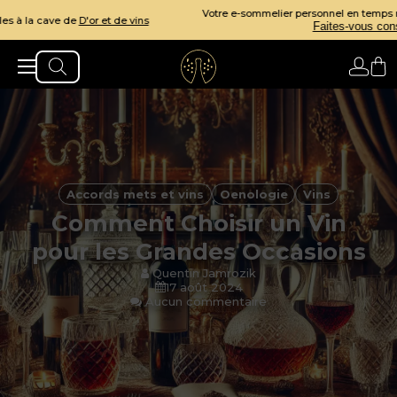
Votre e-sommelier personnel en temps réel pour des accord parfaits.
Faites-vous conseiller!
Accords mets et vins
Oenologie
Vins
Comment Choisir un Vin
pour les Grandes Occasions
Quentin Jamrozik
17 août 2024
Aucun commentaire