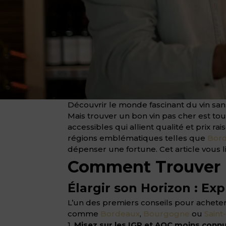
Découvrir le monde fascinant du vin san
Mais trouver un bon vin pas cher est tout 
accessibles qui allient qualité et prix 
régions emblématiques telles que
Bor
dépenser une fortune. Cet article vous l
Comment Trouver u
Élargir son Horizon : Ex
L’un des premiers conseils pour acheter
comme
Bordeaux
,
Bourgogne
ou
Saint
1.
Misez sur les IGP et AOC moins conn