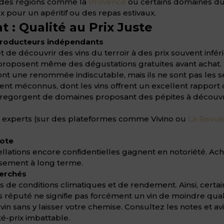
 ; des régions comme la
Provence
ou certains domaines d
 pour un apéritif ou des repas estivaux.
 : Qualité au Prix Juste
producteurs indépendants
 de découvrir des vins du terroir à des prix souvent infé
s proposent même des dégustations gratuites avant achat. 
nt une renommée indiscutable, mais ils ne sont pas les se
ent méconnus, dont les vins offrent un excellent rapport
regorgent de domaines proposant des pépites à découvr
t experts (sur des plateformes comme Vivino ou
La Revue
cote
llations encore confidentielles gagnent en notoriété. Ach
ssement à long terme.
herchés
 de conditions climatiques et de rendement. Ainsi, cert
réputé ne signifie pas forcément un vin de moindre qualit
n sans y laisser votre chemise. Consultez les notes et avis
é-prix imbattable.