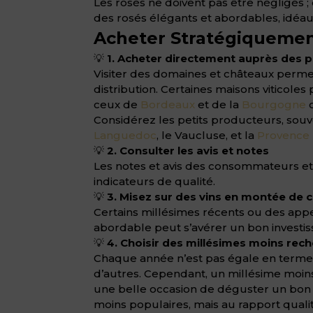
Les rosés ne doivent pas être négligés
des rosés élégants et abordables, idéaux
Acheter Stratégiquement
💡
1. Acheter directement auprès des 
Visiter des domaines et châteaux permet
distribution. Certaines maisons viticole
ceux de
Bordeaux
et de la
Bourgogne
o
Considérez les petits producteurs, souv
Languedoc
, le Vaucluse, et la
Provence
💡
2. Consulter les avis et notes
Les notes et avis des consommateurs e
indicateurs de qualité.
💡
3. Misez sur des vins en montée de 
Certains millésimes récents ou des appe
abordable peut s’avérer un bon investi
💡
4. Choisir des millésimes moins rec
Chaque année n’est pas égale en termes
d’autres. Cependant, un millésime moins 
une belle occasion de déguster un bon vi
moins populaires, mais au rapport qualit