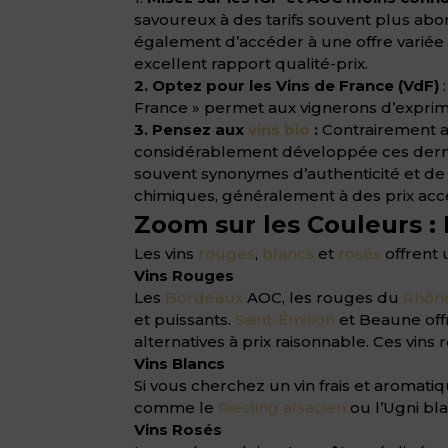
savoureux à des tarifs souvent plus ab
également d’accéder à une offre variée
excellent rapport qualité-prix.
2. Optez pour les Vins de France (VdF)
:
France » permet aux vignerons d’exprimer
3. Pensez aux
vins bio
:
Contrairement au
considérablement développée ces dernièr
souvent synonymes d’authenticité et de 
chimiques, généralement à des prix acce
Zoom sur les Couleurs :
Les vins
rouges
,
blancs
et
rosés
offrent 
Vins Rouges
Les
Bordeaux
AOC, les rouges du
Rhôn
et puissants.
Saint-Émilion
et Beaune of
alternatives à prix raisonnable. Ces vins
Vins Blancs
Si vous cherchez un vin frais et aromat
comme le
Riesling alsacien
ou l’Ugni bl
Vins Rosés