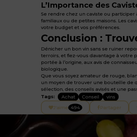
L’Importance des Cavist
Se rendre chez un caviste ou participer
familiaux ou de petites maisons. Les cav
votre budget et vos préférences.
Conclusion : Trouve
Dénicher un bon vin sans se ruiner repos
terroirs, et fiez-vous davantage à votr
portée à l’origine, aux avis de connaiss
biologique.
Que vous soyez amateur de rouge, blan
un moyen de trouver une bouteille de qu
sélection, des conseils avisés et une pa
Tags:
Achat
Conseil
vins
J'aime
494
Partager