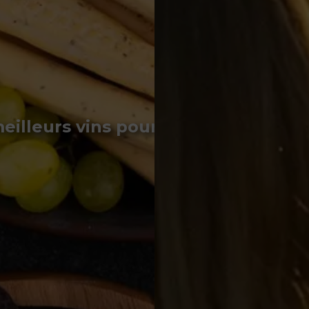
Art
eilleurs vins pour l'apéritif : quel v
pour u