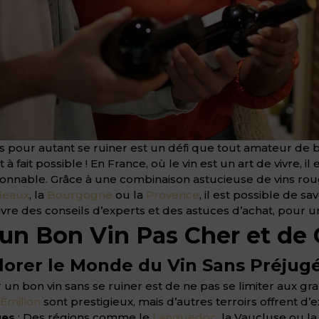
s pour autant se ruiner est un défi que tout amateur de b
à fait possible ! En France, où le vin est un art de vivre, i
raisonnable. Grâce à une combinaison astucieuse de vins ro
deaux
, la
Bourgogne
ou la
Provence
, il est possible de 
ivre des conseils d’experts et des astuces d’achat, pour 
n Bon Vin Pas Cher et de Q
plorer le Monde du Vin Sans Préjug
 un bon vin sans se ruiner est de ne pas se limiter aux gr
-Émilion
sont prestigieux, mais d’autres terroirs offrent d’e
ues
: Des régions comme le
Languedoc
, la Vaucluse ou 