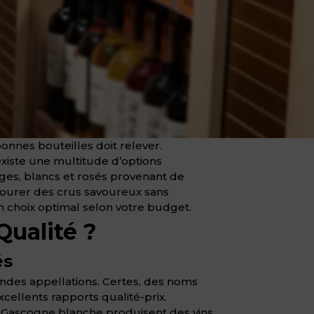
onnes bouteilles doit relever.
l existe une multitude d’options
uges, blancs et rosés provenant de
savourer des crus savoureux sans
un choix optimal selon votre budget.
ualité ?
és
andes appellations. Certes, des noms
xcellents rapports qualité-prix.
la Gascogne blanche produisent des vins