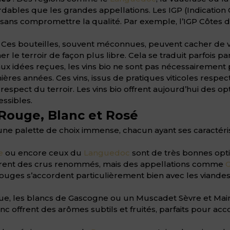
ordables que les grandes appellations. Les IGP (Indicati
 sans compromettre la qualité. Par exemple, l’IGP Côtes
 Ces bouteilles, souvent méconnues, peuvent cacher de vé
 le terroir de façon plus libre. Cela se traduit parfois pa
x idées reçues, les vins bio ne sont pas nécessairement pl
es années. Ces vins, issus de pratiques viticoles respe
respect du terroir. Les vins bio offrent aujourd’hui des 
ssibles.
 Rouge, Blanc et Rosé
une palette de choix immense, chacun ayant ses caractér
e
ou encore ceux du
Languedoc
sont de très bonnes opti
frent des crus renommés, mais des appellations comme
G
 rouges s’accordent particulièrement bien avec les viandes
ique, les blancs de Gascogne ou un Muscadet Sèvre et Mai
anc offrent des arômes subtils et fruités, parfaits pour a