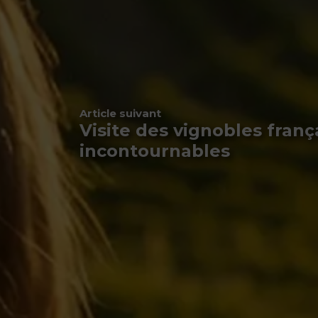
icle précédent
Article suivant
in choisir
Visite des vignobles frança
n apéro ?
incontournables