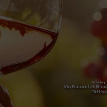
Article 
Vin Naturel et Bio
Différ