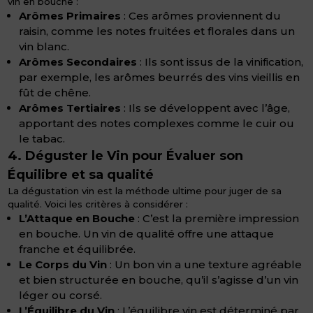
vin en bouche :
Arômes Primaires
: Ces arômes proviennent du
raisin, comme les notes fruitées et florales dans un
vin blanc.
Arômes Secondaires
: Ils sont issus de la vinification,
par exemple, les arômes beurrés des vins vieillis en
fût de chêne.
Arômes Tertiaires
: Ils se développent avec l’âge,
apportant des notes complexes comme le cuir ou
le tabac.
4. Déguster le Vin pour Évaluer son
Équilibre et sa qualité
La dégustation vin est la méthode ultime pour juger de sa
qualité. Voici les critères à considérer :
L’Attaque en Bouche
: C’est la première impression
en bouche. Un vin de qualité offre une attaque
franche et équilibrée.
Le Corps du Vin
: Un bon vin a une texture agréable
et bien structurée en bouche, qu’il s’agisse d’un vin
léger ou corsé.
L’Équilibre du Vin
: L’équilibre vin est déterminé par