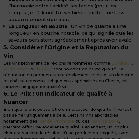
l’harmonie entre l’acidité, les tanins (pour les
rouges), et l’alcool. Un vin bien équilibré ne laisse
aucun élément dominer.
La Longueur en Bouche
: Un vin de qualité a une
longueur en bouche notable, ce qui signifie que les
saveurs persistent agréablement après avoir avalé.
5. Considérer l’Origine et la Réputation du
Vin
Les vins provenant de régions renommées comme
Bordeaux
,
la Provence
, ou
la Loire
sont souvent de haute qualité. La
réputation du producteur est également cruciale. Un domaine
ou château reconnu, tel que ceux spécialisés en Chenin, est
souvent un gage de qualité vin.
6. Le Prix : Un Indicateur de qualité à
Nuancer
Bien que le prix puisse être un indicateur de qualité, il ne faut
pas se fier uniquement à cela. Certains vins abordables,
notamment des
IGP de Provence
ou des
AOP de Loire
,
peuvent offrir une excellente qualité. Cependant, un vin plus
cher est souvent le résultat d’une production soignée, avec
des rendements plus faibles et un vieillissement en cave