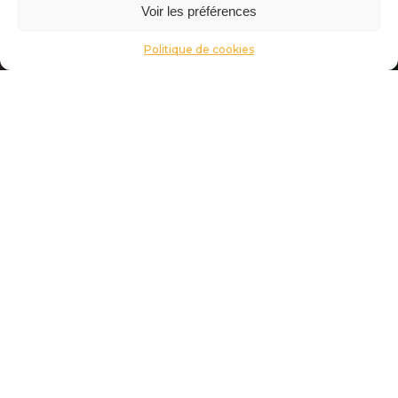
Voir les préférences
Politique de cookies
Recommandé pour vous
Accords mets et vins
Actualités
Culture