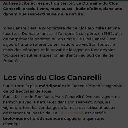
Authenticité et respect du terroir.
Le Domaine du Clos
Canarelli produit vins, mais aussi l’huile d’olive, dans une
dynamique respectueuse de la nature.
Yves Canarelli est le propriétaire de ce Clos aux milles et une
facettes. Domaine familial, il l’a repris à son père, en 1992, afin
de perpétuer la tradition du vin Corse. Le Clos Canarelli est
aujourd’hui une référence en matière de vin. Son terroir, le
choix des cépages et le travail de la vigne en font des vins
typiques et authentiques. Un air d’antan au Sud de l’île de
Beauté…
Les vins du Clos Canarelli
Sur la terre la plus
méridionale
de France s’étend le vignoble
de
33 hectares
de Figari.
Sur la falaise de Bonifacio, Yves Canarelli élève ses vignes en
harmonie avec la
nature
et dans son
respect
. Ainsi, les
vignerons font les vendanges à la main et n’utilisent aucun
désherbant ou pesticide. Le
Clos Canarelli
est certifié
biologique
et
biodynamique
depuis une quinzaine
d’années.