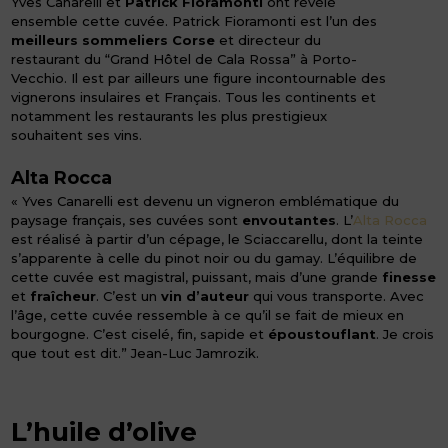
Yves Canarelli et
Patrick Fioramonti
ont révélé
ensemble cette cuvée. Patrick Fioramonti est l’un des
meilleurs sommeliers Corse
et directeur du
restaurant du “Grand Hôtel de Cala Rossa” à Porto-
Vecchio. Il est par ailleurs une figure incontournable des
vignerons insulaires et Français. Tous les continents et
notamment les restaurants les plus prestigieux
souhaitent ses vins.
Alta Rocca
« Yves Canarelli est devenu un vigneron emblématique du
paysage français, ses cuvées sont
envoutantes
. L’
Alta Rocca
est réalisé à partir d’un cépage, le Sciaccarellu, dont la teinte
s’apparente à celle du pinot noir ou du gamay. L’équilibre de
cette cuvée est magistral, puissant, mais d’une grande
finesse
et
fraîcheur
. C’est un
vin d’auteur
qui vous transporte. Avec
l’âge, cette cuvée ressemble à ce qu’il se fait de mieux en
bourgogne. C’est ciselé, fin, sapide et
époustouflant
. Je crois
que tout est dit.” Jean-Luc Jamrozik.
L’huile d’olive