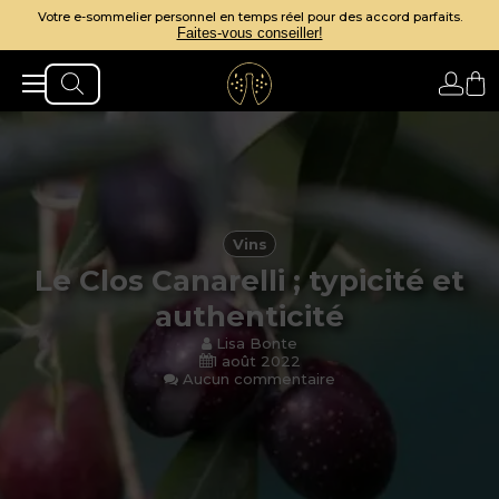
Votre e-sommelier personnel en temps réel pour des accord parfaits.
Faites-vous conseiller!
Vins
Le Clos Canarelli ; typicité et
authenticité
Lisa Bonte
1 août 2022
Aucun commentaire