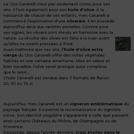
Le Clos Canarelli n’est pas seulement connu pour ses
vins. Il l’est également pour son
huile d’olive
. À la
naissance de chacun de ses enfants, Yves Canarelli a
commencé l’exploitation d’une
oliveraie
. Il en possède
aujourd’hui deux aux variétés plurielles. Comme pour
ses vignes, les oliviers sont élevés en harmonie avec la
nature. La récolte des olives est faite à la main avant
qu’elles ne soient pressées à froid.
Aussi maîtrisée que ses vins,
l’huile d’olive extra
vierge
du Clos Canarelli offre des notes végétales
fraîches et une certaine amertume. Mise en valeur et
bien travaillée, l’olive serait presque aussi complexe
que le raisin…
L’huile Canarelli est vendue dans 3 formats de flacon :
20, 50 ou 75 cl.
Aujourd’hui, Yves Canarelli est un
vigneron emblématique
du
paysage français. Il a permis la reconnaissance du vignoble
corse. Son identité singulière s’apparente à celle que peuvent
avoir certains Châteaux du Rhône, de Champagne ou de
Provence.
Il possède, depuis l’année dernière,
trois étoiles dans le