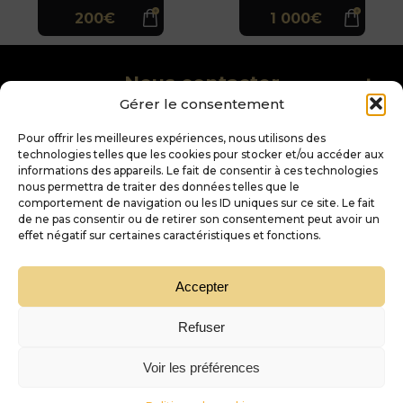
200€
1 000€
Nous contacter
Domaine
Gérer le consentement
Jacques
Domaine
Prieur -
Jacques
D'or et de vins
Volnay 1er Cru
Prieur -
Pour offrir les meilleures expériences, nous utilisons des
"Clos des
Musigny
Santenots"
Grand Cru
technologies telles que les cookies pour stocker et/ou accéder aux
Nos services
Monopole
informations des appareils. Le fait de consentir à ces technologies
nous permettra de traiter des données telles que le
-
+
-
+
comportement de navigation ou les ID uniques sur ce site. Le fait
1
1
Trouver sa pépite
de ne pas consentir ou de retirer son consentement peut avoir un
effet négatif sur certaines caractéristiques et fonctions.
Accepter
Refuser
Trustpilot
Voir les préférences
Filtrer
« L’abus d’alcool est dangereux pour la santé, à consommer avec modération »