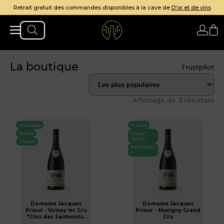
Retrait gratuit des commandes disponibles à la cave de
D'or et de vins
La boutique
Trustpilot
Affichage de
2
résultats
Monopole
Fuselé
Rareté
Grand
Terroir
Vibrant
Admiratio
n
Domaine Jacques
Domaine Jacques
Prieur - Volnay 1er Cru
Prieur - Musigny Grand
"Clos des Santenots"
Cru
Monopole