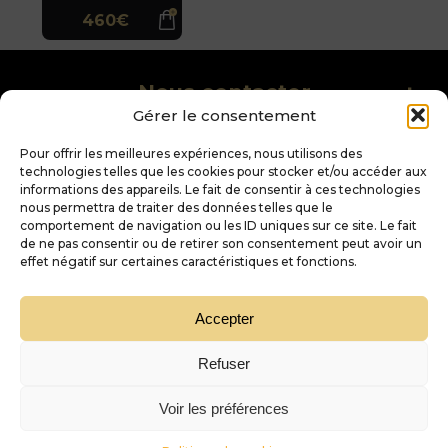
460€
Nous contacter
Gérer le consentement
Château
D'or et de vins
Figeac -
Pour offrir les meilleures expériences, nous utilisons des
Saint-Emilion
technologies telles que les cookies pour stocker et/ou accéder aux
Nos services
informations des appareils. Le fait de consentir à ces technologies
nous permettra de traiter des données telles que le
-
+
comportement de navigation ou les ID uniques sur ce site. Le fait
1
Trouver sa pépite
de ne pas consentir ou de retirer son consentement peut avoir un
effet négatif sur certaines caractéristiques et fonctions.
Accepter
Refuser
Trustpilot
Voir les préférences
Filtrer
« L’abus d’alcool est dangereux pour la santé, à consommer avec modération »