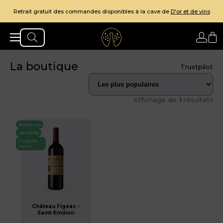
Retrait gratuit des commandes disponibles à la cave de
D'or et de vins
La boutique
Trustpilot
Affichage de
1
résultats
Noblesse
Dentelle
Coup de
coeur
Château Figeac -
Saint-Emilion