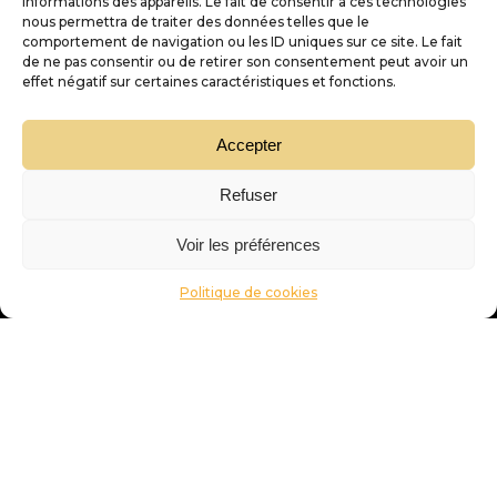
informations des appareils. Le fait de consentir à ces technologies
nous permettra de traiter des données telles que le
comportement de navigation ou les ID uniques sur ce site. Le fait
de ne pas consentir ou de retirer son consentement peut avoir un
Nous contacter
effet négatif sur certaines caractéristiques et fonctions.
D'or et de vins
Accepter
Nos services
Refuser
Trouver sa pépite
Voir les préférences
Politique de cookies
« L’abus d’alcool est dangereux pour la santé, à consommer avec modération »