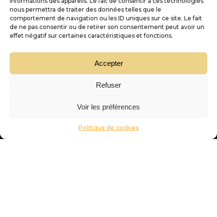
informations des appareils. Le fait de consentir à ces technologies
nous permettra de traiter des données telles que le
comportement de navigation ou les ID uniques sur ce site. Le fait
de ne pas consentir ou de retirer son consentement peut avoir un
Nous contacter
effet négatif sur certaines caractéristiques et fonctions.
D'or et de vins
Accepter
Nos services
Refuser
Trouver sa pépite
Voir les préférences
Politique de cookies
« L’abus d’alcool est dangereux pour la santé, à consommer avec modération »