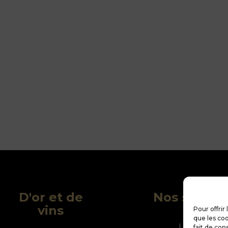
D'or et de
Nos service
vins
Pour offrir
que les coo
Le blog
fait de con