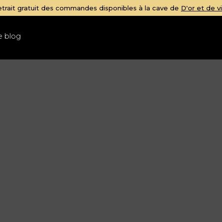
s à la cave de
D'or et de vins
e blog