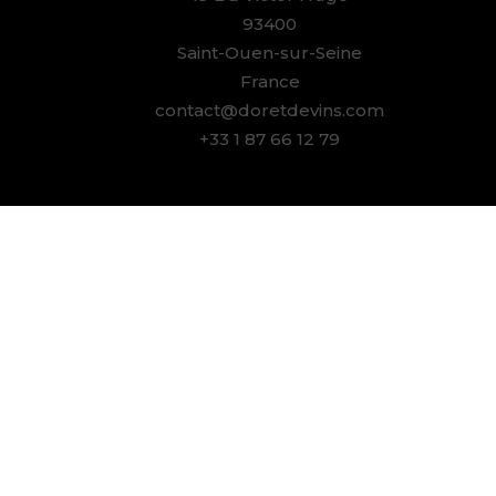
93400
Saint-Ouen-sur-Seine
France
contact@doretdevins.com
+33 1 87 66 12 79
« L’ab