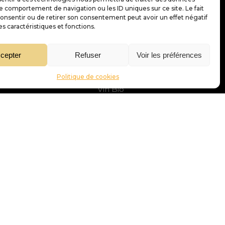
le comportement de navigation ou les ID uniques sur ce site. Le fait
Notre carte des vins
onsentir ou de retirer son consentement peut avoir un effet négatif
es caractéristiques et fonctions.
Vin Blanc
Vin Rouge
cepter
Refuser
Voir les préférences
Vin Rosé
Champagne
Politique de cookies
Vin Bio
tion »