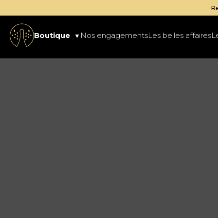
Retrait gratuit des commandes disponible
Boutique
Nos engagements
Les belles affaires
L